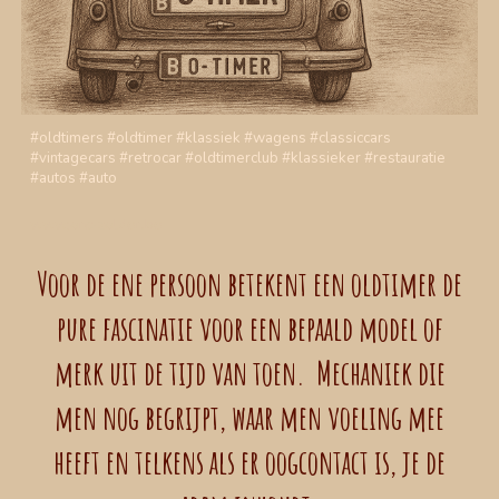
#oldtimers #oldtimer #klassiek #wagens #classiccars
#vintagecars #retrocar #oldtimerclub #klassieker #restauratie
#autos #auto
www;orc-zolder.be
Voor de ene persoon betekent een oldtimer de
pure fascinatie voor een bepaald model of
merk uit de tijd van toen. Mechaniek die
men nog begrijpt, waar men voeling mee
heeft en telkens als er oogcontact is, je de