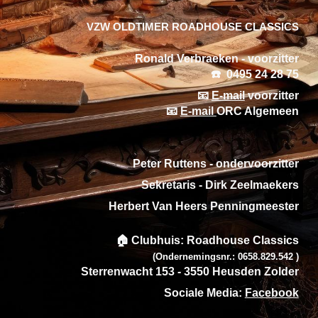
VZW OLDTIMER ROADHOUSE CLASSICS
Ronald Verbraeken - voorzitter
☎️ 0495 24 28 75
📧
E-mail
voorzitter
📧
E-mail
ORC Algemeen
Peter Ruttens - ondervoorzitter
Sekretaris - Dirk Zeelmaekers
Herbert Van Heers Penningmeester
🏠 Clubhuis: Roadhouse Classics
(
Ondernemingsnr.: 0658.829.542 )
Sterrenwacht 153 - 3550 Heusden Zolder
Sociale Media:
Facebook